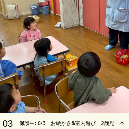
03
保護中: 6/3 お絵かき&室内遊び 2歳児 本