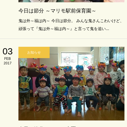
今日は節分 ～マリモ駅前保育園～
鬼は外～福は内～ 今日は節分。 みんな鬼さんこわいけど、
頑張って『鬼は外～福は内～』と言って鬼を追い...
03
お知らせ
FEB
2017