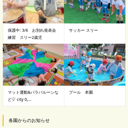
保護中: 3/6 お別れ発表会
サッカー スリー
練習 スリー2歳児
マット運動&パラバルーンな
プール 本園
ど🎈 city 0,...
各園からのお知らせ