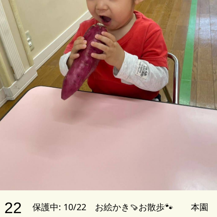
22
保護中: 10/22 お絵かき🍠お散歩🐾 本園