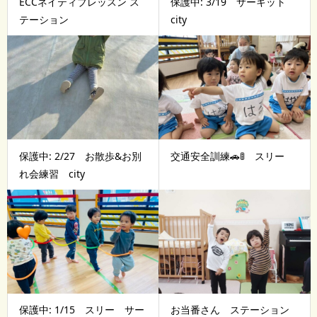
ECCネイティブレッスン ス
保護中: 3/19 サーキット
テーション
city
保護中: 2/27 お散歩&お別
交通安全訓練🚗🚦 スリー
れ会練習 city
保護中: 1/15 スリー サー
お当番さん ステーション