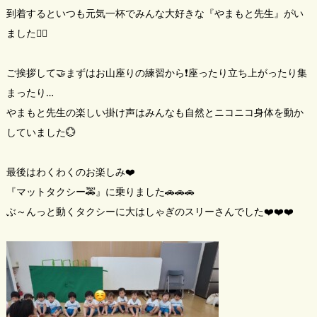
到着するといつも元気一杯でみんな大好きな『やまもと先生』がい
ました🧏‍♂️
ご挨拶して🤝まずはお山座りの練習から❗座ったり立ち上がったり集
まったり…
やまもと先生の楽しい掛け声はみんなも自然とニコニコ身体を動か
していました💮
最後はわくわくのお楽しみ❤️
『マットタクシー🚕』に乗りました🚗🚗🚗
ぶ～んっと動くタクシーに大はしゃぎのスリーさんでした❤️❤️❤️