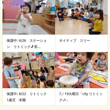
保護中: 6/26 ステーショ
ネイティブ スリー
ン リトミック🎵室...
保護中: 8/22 リトミック
7／19火曜日「city リトミッ
1歳児 本園
ク🎶」