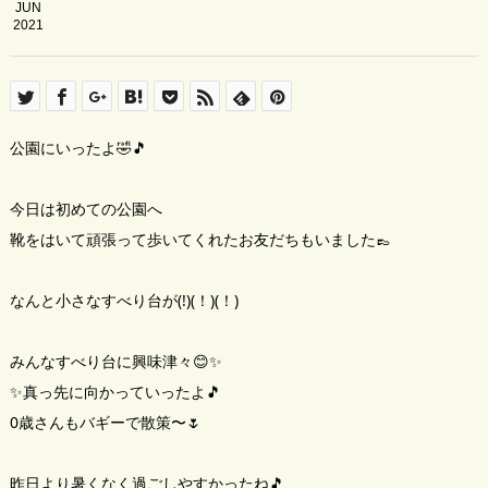
JUN
2021
公園にいったよ🤣🎵
今日は初めての公園へ
靴をはいて頑張って歩いてくれたお友だちもいました👞
なんと小さなすべり台が(!)(！)(！)
みんなすべり台に興味津々😊✨
✨真っ先に向かっていったよ🎵
0歳さんもバギーで散策〜🌷
昨日より暑くなく過ごしやすかったね🎵