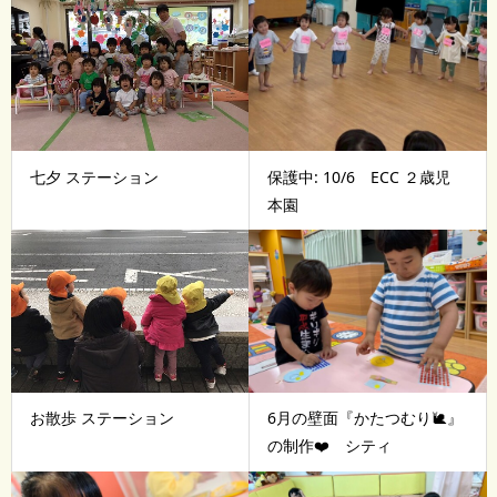
七夕 ステーション
保護中: 10/6 ECC ２歳児
本園
お散歩 ステーション
6月の壁面『かたつむり🐌』
の制作❤️ シティ