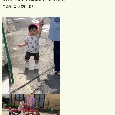
また行こう😄(！)(！)