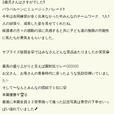
2歳児さんはさすがでした❗️
パラバルーンにミュージックパレード‼️
今年は合同練習が全く出来なかった中みんなのチームワーク、1人1
人の頑張り、成長した姿を見せてくれたね。
保護者の方々の感動の涙に共感すると共に子ども達の無限の可能性
に私たちが勇気をもらいました。
サプライズ徒競走😲ではみなさんどんな景品あたりましたか笑笑😀
最高の盛り上がりと言えば園対抗リレー🏃‍♂️🏃‍♂️🏃‍♂️
お父さん、お母さんの青春時代に戻ったような笑顔😊輝いていまし
た✨
そして〜なんとみんなの団結で１位に😲
本園優勝🏅🏆🥇
最後に本園全員２２世帯揃って撮った記念写真は青空の下幸せいっ
ぱい溢れていました💕