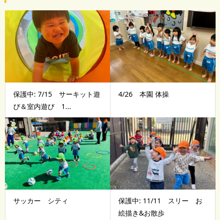
保護中: 7/15 サーキット遊
4/26 本園 体操
び＆室内遊び 1...
サッカー シティ
保護中: 11/11 スリー お
絵描き&お散歩