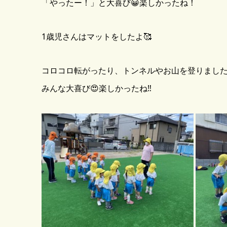
「やったー！」と大喜び😀楽しかったね！
1歳児さんはマットをしたよ🥰
コロコロ転がったり、トンネルやお山を登りまし
みんな大喜び😍楽しかったね‼️