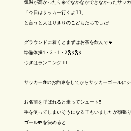
気温が高かったり☀️でなかなかできなかったサッカ
「今日はサッカー行くよ🏃‍♂‍」
と言うと大はりきりのこどもたちでした‼️
グラウンドに着くとまずはお茶を飲んで🍵
準備体操1・2・1・2🕺💃🕺💃
つぎはランニング🏃‍♂‍
サッカー⚽️のお約束をしてからサッカーゴールにシ
お名前を呼ばれると走ってシュート‼️
手を使ってしまいそうになる子もいましたが頑張
ゴール🥅を決めると