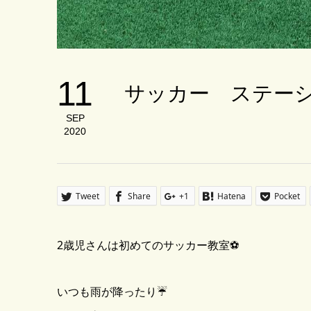
11
サッカー ステー
SEP
2020
Tweet
Share
+1
Hatena
Pocket
2歳児さんは初めてのサッカー教室⚽️
いつも雨が降ったり☔️