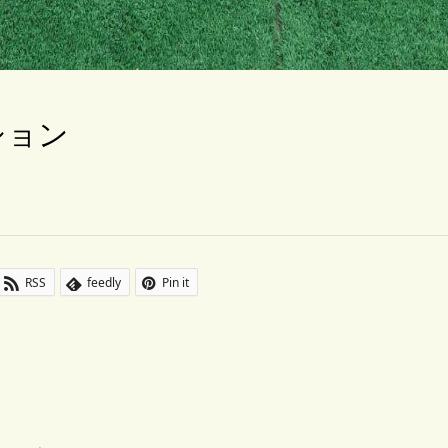
ション
RSS
feedly
Pin it