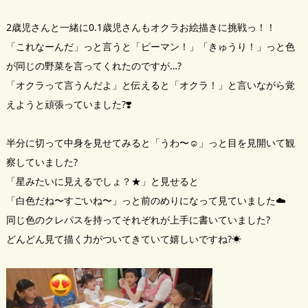
2歳児さんと一緒に0.1歳児さんもオクラお絵描きに挑戦っ！！
「これなーんだ」っと言うと「ピーマン！」「きゅうり！」っと色
が同じの野菜を言ってくれたのですが…?
「オクラって言うんだよ」と伝えると「オクラ！」と言いながら覚
えようと頑張っていました?❣️
半分に切って中身を見せてみると「うわ〜☺️」っと目を見開いて観
察していました?
「星みたいに見えるでしょ？★」と見せると
「白色だね〜すごいね〜」っと前のめりになって見ていました☁️
同じ色のクレパスを持ってそれぞれが上手に書いていました?
どんどん見て描く力がついてきていて嬉しいですね?☀