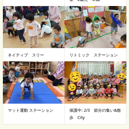
ネイティブ スリー
リトミック ステーション
マット運動 ステーション
保護中: 2/3 節分の集い&散
歩 City