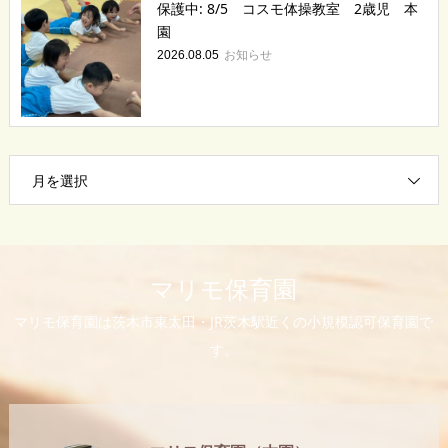
保護中: 8/5 コスモ体操教室 2歳児 本
園
お知らせ
2026.08.05
月を選択
マリモ保育園
マリモ保育園は茨木市東太田・JR茨木駅近くの小規模認可保育園で
す。