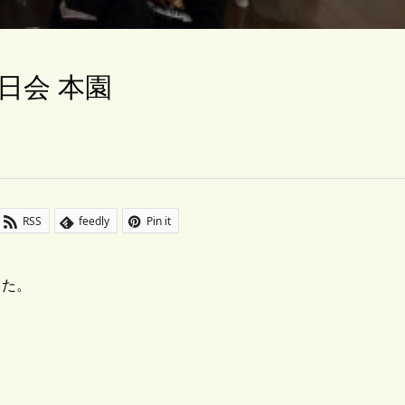
日会 本園
RSS
feedly
Pin it
した。