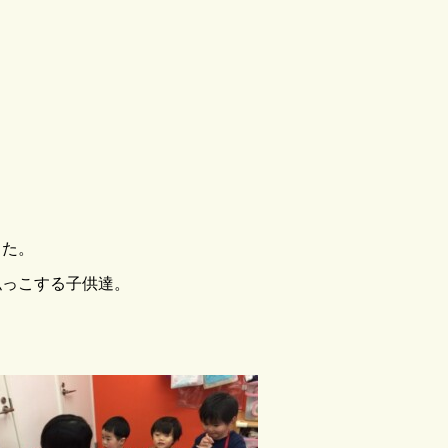
した。
似っこする子供達。