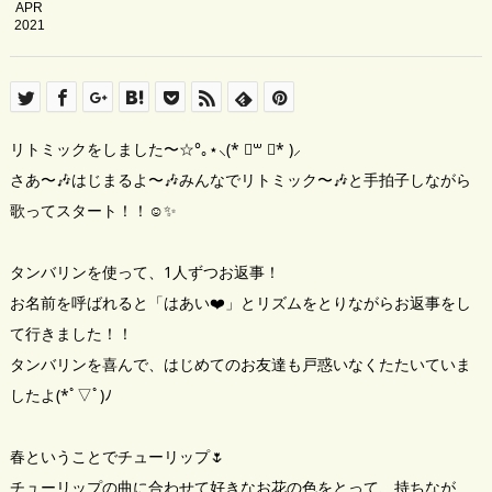
APR
2021
リトミックをしました〜☆°｡⋆⸜(* ॑꒳ ॑* )⸝
さあ〜🎶はじまるよ〜🎶みんなでリトミック〜🎶と手拍子しながら
歌ってスタート！！☺️✨
タンバリンを使って、1人ずつお返事！
お名前を呼ばれると「はあい❤️」とリズムをとりながらお返事をし
て行きました！！
タンバリンを喜んで、はじめてのお友達も戸惑いなくたたいていま
したよ(*ﾟ▽ﾟ)ﾉ
春ということでチューリップ🌷
チューリップの曲に合わせて好きなお花の色をとって、持ちなが