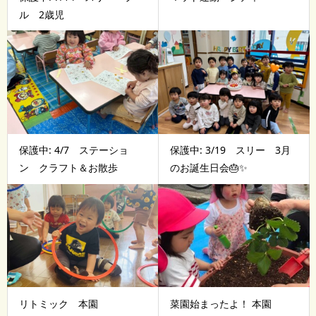
ル 2歳児
保護中: 4/7 ステーショ
保護中: 3/19 スリー 3月
ン クラフト＆お散歩
のお誕生日会🎂✨
リトミック 本園
菜園始まったよ！ 本園