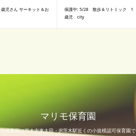
0・1歳児さん サーキット＆お
保護中: 5/28 散歩＆リトミック 1
歳児 city
マリモ保育園
モ保育園は茨木市東太田・JR茨木駅近くの小規模認可保育園