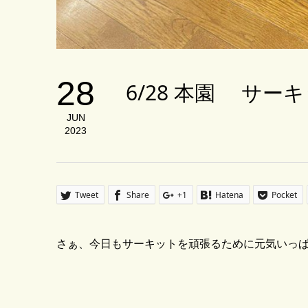
28
6/28 本園 サー
JUN
2023
Tweet
Share
+1
Hatena
Pocket
さぁ、今日もサーキットを頑張るために元気いっぱ