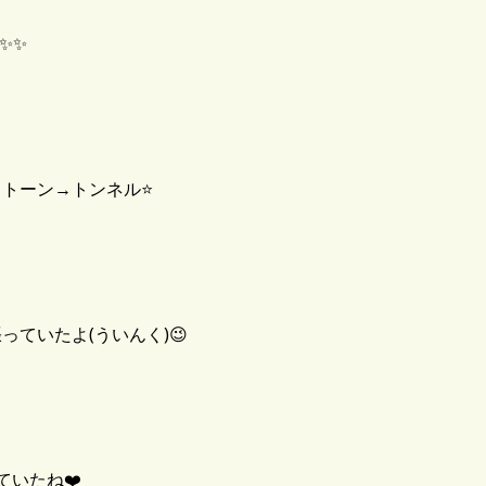
✨✨
トーン→トンネル⭐️
ていたよ(ういんく)😉
いたね❤️