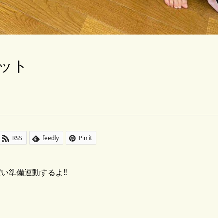
キット
RSS
feedly
Pin it
い準備運動するよ‼️