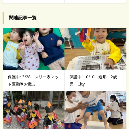
関連記事一覧
保護中: 3/28 スリー🌟マッ
保護中: 10/10 造形 2歳
ト運動🌟お散歩
児 City