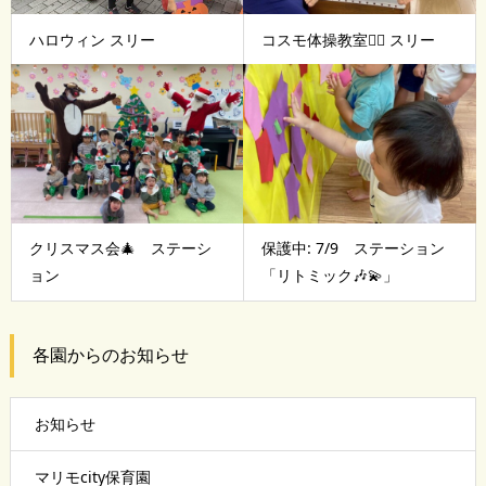
ハロウィン スリー
コスモ体操教室🤸‍♀️ スリー
クリスマス会🎄 ステーシ
保護中: 7/9 ステーション
ョン
「リトミック🎶💫」
各園からのお知らせ
お知らせ
マリモcity保育園