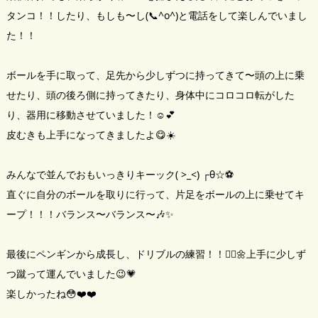
タンコ！！したり、もしも〜し(📞^o^)と電話をして楽しんでいまし
た！！
ボールを手に取って、足先から少しずつに持ってきて〜頭の上に乗
せたり、頭の後ろ側に持ってきたり、身体中にコロコロ転がした
り、器用に移動させていました！☺️💕
皮むきも上手になってきましたよ😋☀️
みんなで並んでおもいっきりキーック( >_<) ┌θ☆⚽️
直ぐに自分のボールを取りに行って、片足をボールの上に乗せてキ
ープ！！！バランス〜バランス〜🎶✨
最後にペンギンから成長し、ドリブルの練習！！🙆‍♀️🌼上手に少しず
つ蹴って運んでいました😉💗
楽しかったね😳❤️❤️