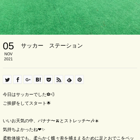
05
サッカー ステーション
NOV
2021
今日はサッカーでした⚽️💨
ご挨拶をしてスタート🌟
いいお天気の中、バナナ〜‪🍌とストレッチ〜🎶☀️
気持ちよかったね❤✨
柔軟体操でも、柔らかく蝶々🦋を捕まえるために足とおでこをペッ