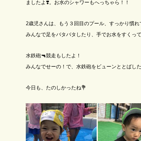
ましたよ❣️。お水のシャワーもへっちゃら！！
2歳児さんは、もう３回目のプール、すっかり慣れ
みんなで足をバタバタしたり、手でお水をすくってパ
水鉄砲🔫競走もしたよ！
みんなでせーの！で、水鉄砲をビューンととばした
今日も、たのしかったね💐