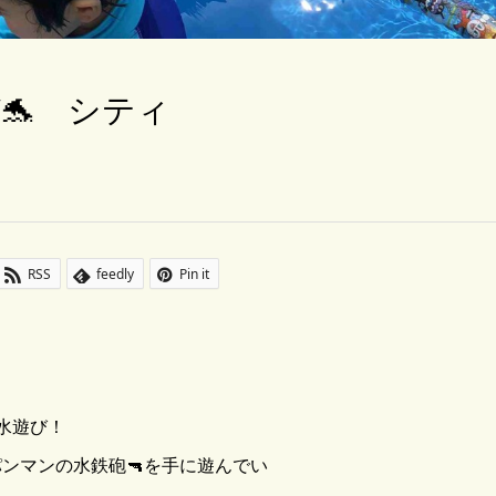
🐬 シティ
RSS
feedly
Pin it
水遊び！
ンマンの水鉄砲🔫を手に遊んでい