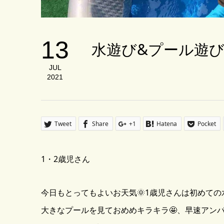
13
水遊び&プール遊び
JUL
2021
Tweet
Share
+1
Hatena
Pocket
1・2歳児さん
今日もとってもよいお天気🌞1歳児さんは初めての
大きなプールを見ておめめキラキラ🤩、早速アンパ