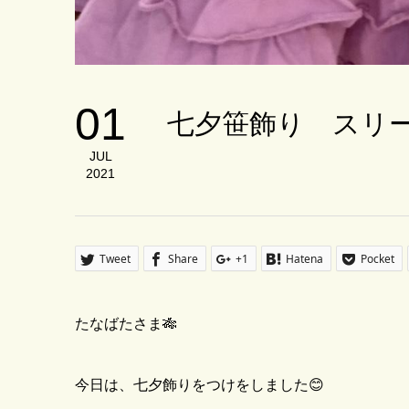
01
七夕笹飾り スリ
JUL
2021
Tweet
Share
+1
Hatena
Pocket
たなばたさま🎋
今日は、七夕飾りをつけをしました😊