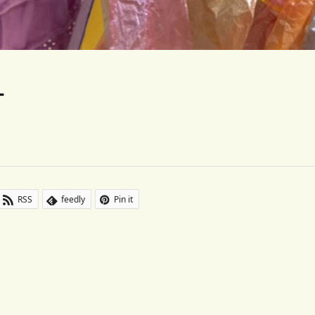
ー
RSS
feedly
Pin it