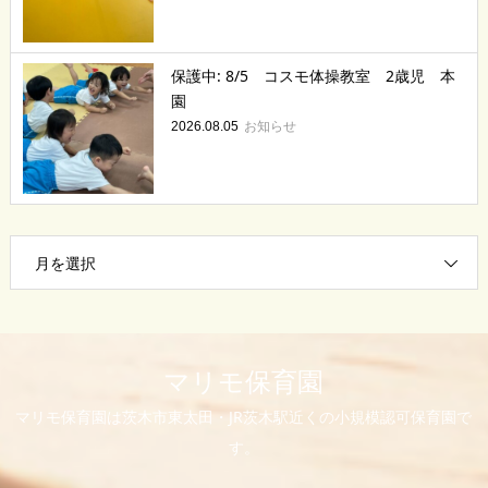
保護中: 8/5 コスモ体操教室 2歳児 本
園
お知らせ
2026.08.05
月を選択
マリモ保育園
マリモ保育園は茨木市東太田・JR茨木駅近くの小規模認可保育園で
す。