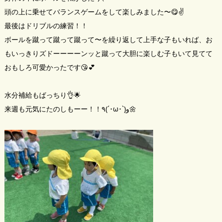
頭の上に乗せてバランスゲームをして楽しみました〜😋✌️
最後はドリブルの練習！！
ボールを蹴って蹴って蹴って〜を繰り返して上手な子もいれば、お
もいっきりズドーーーーンッと蹴って大胆に楽しむ子もいて見てて
おもしろ可愛かったです😘💕
水分補給もばっちり👌🌟
来週も元気にたのしもーー！！٩(´･ω･`)و🌼