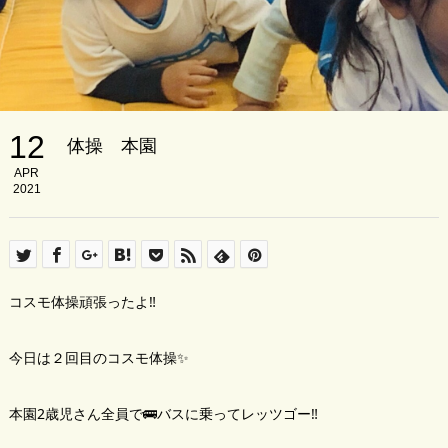
12
体操 本園
APR
2021
コスモ体操頑張ったよ‼️
今日は２回目のコスモ体操✨
本園2歳児さん全員で🚌バスに乗ってレッツゴー‼️