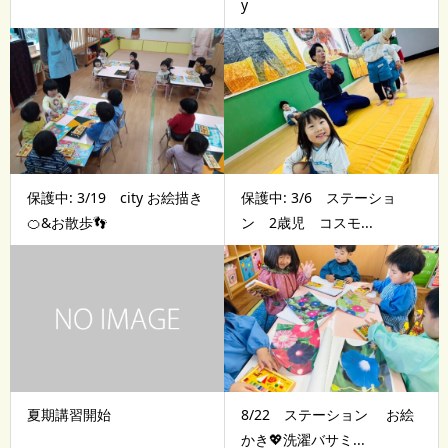
y
保護中: 3/19 city お絵描き
保護中: 3/6 ステーショ
🍊&お散歩👣
ン 2歳児 コスモ...
夏期講習開始
8/22 ステーション お絵
かき💖洗濯バサミ...