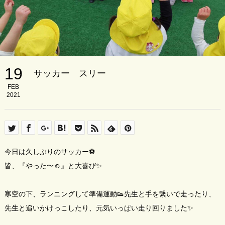
19
サッカー スリー
FEB
2021
今日は久しぶりのサッカー⚽️
皆、『やった〜☺️』と大喜び✨
寒空の下、ランニングして準備運動👟先生と手を繋いで走ったり、
先生と追いかけっこしたり、元気いっぱい走り回りました✨