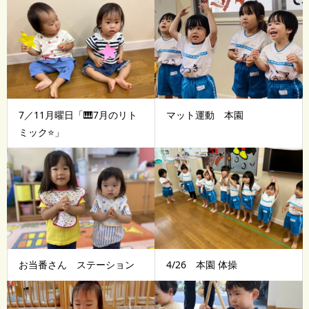
7／11月曜日「🎹7月のリト
マット運動 本園
ミック⭐」
お当番さん ステーション
4/26 本園 体操