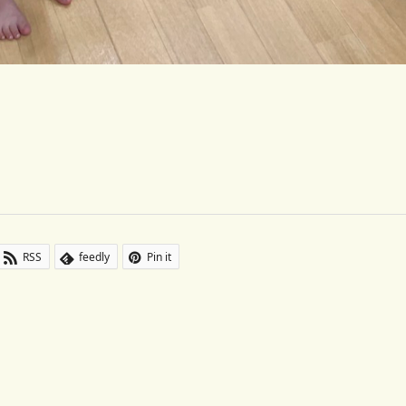
RSS
feedly
Pin it