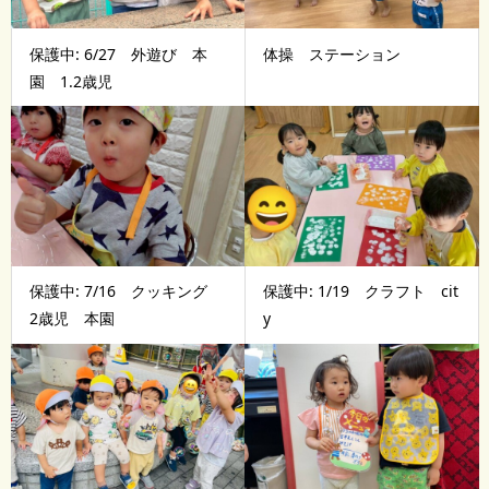
保護中: 6/27 外遊び 本
体操 ステーション
園 1.2歳児
保護中: 7/16 クッキング
保護中: 1/19 クラフト cit
2歳児 本園
y