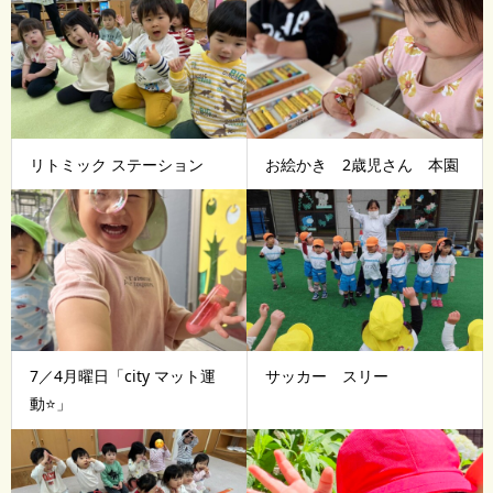
リトミック ステーション
お絵かき 2歳児さん 本園
7／4月曜日「city マット運
サッカー スリー
動⭐️」