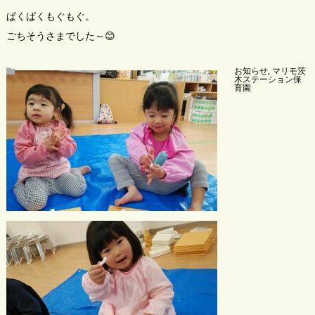
ぱくぱくもぐもぐ。
ごちそうさまでした～😊
お知らせ
,
マリモ茨
木ステーション保
育園