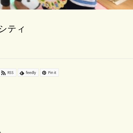
シティ
RSS
feedly
Pin it