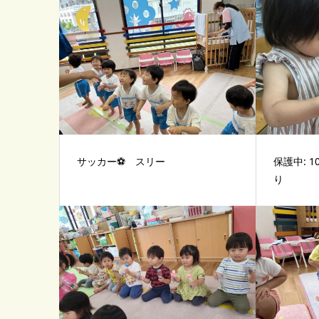
サッカー⚽️ スリー
保護中: 
り