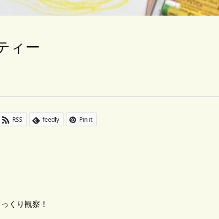
ティー
RSS
feedly
Pin it
じっくり観察！