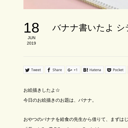
18
バナナ書いたよ シ
JUN
2019
Tweet
Share
+1
Hatena
Pocket
お絵描きしたよ☆
今日のお絵描きのお題は、バナナ。
おやつのバナナを給食の先生から借りて、まずは