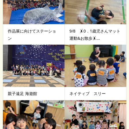
作品展に向けてステーショ
9/8 🤸0．1歳児さんマット
ン
運動&お散歩🤸...
親子遠足 海遊館
ネイティブ スリー