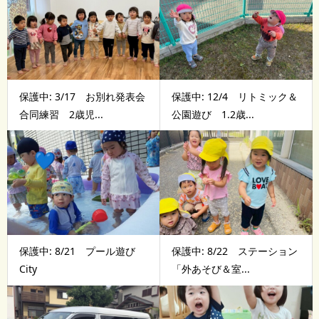
保護中: 3/17 お別れ発表会
保護中: 12/4 リトミック＆
合同練習 2歳児...
公園遊び 1.2歳...
保護中: 8/21 プール遊び
保護中: 8/22 ステーション
City
「外あそび＆室...