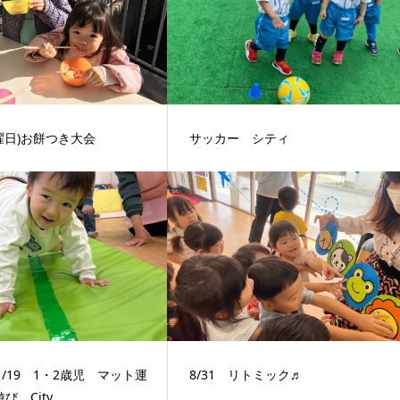
(土曜日)お餅つき大会
サッカー シティ
11/19 1・2歳児 マット運
8/31 リトミック♬
び City