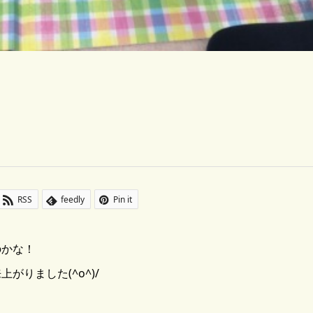
RSS
feedly
Pin it
のかな！
りました(^o^)/