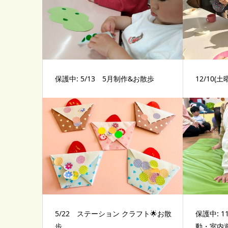
保護中: 5/13 5月制作&お散歩
12/10
5/22 ステーション クラフト🌟お散
保護中: 
歩
動・室内遊