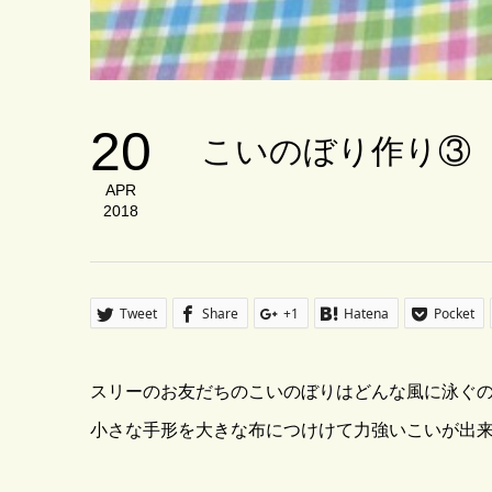
20
こいのぼり作り③
APR
2018
Tweet
Share
+1
Hatena
Pocket
スリーのお友だちのこいのぼりはどんな風に泳ぐ
小さな手形を大きな布につけけて力強いこいが出来上が