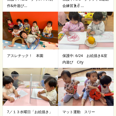
作&外遊び...
会練習🕺✌ ...
アスレチック！ 本園
保護中: 6/24 お絵描き&室
内遊び City
7／１３水曜日「お絵描き」
マット運動 スリー