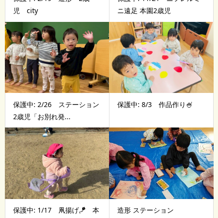
児 city
ニ遠足 本園2歳児
保護中: 2/26 ステーション
保護中: 8/3 作品作り🍧
2歳児「お別れ発...
保護中: 1/17 凧揚げ🪁 本
造形 ステーション