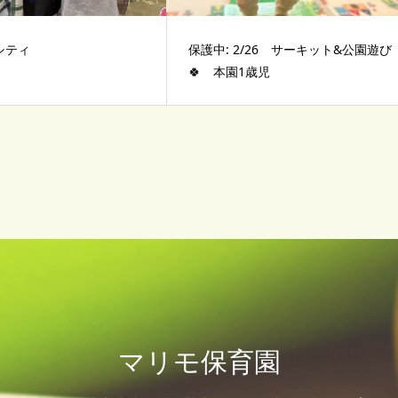
シティ
保護中: 2/26 サーキット&公園遊び
🍀 本園1歳児
マリモ保育園