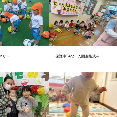
スリー
保護中: 4/2 入園進級式🌸