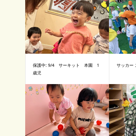
保護中: 9/4 サーキット 本園 1
サッカー 
歳児