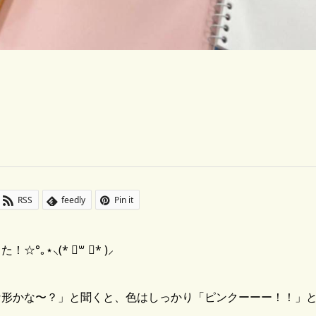
RSS
feedly
Pin it
⋆⸜(* ॑꒳ ॑* )⸝
な形かな〜？」と聞くと、色はしっかり「ピンクーーー！！」