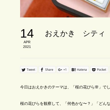
14
おえかき シティ
APR
2021
Tweet
Share
+1
Hatena
Pocket
今日はおえかきのテーマは、「桜の花びら🌸」でした！☆°｡
桜の花びらを観察して、「何色かな〜？」「どん