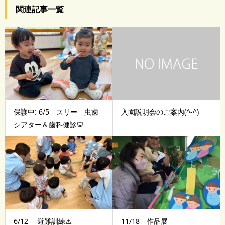
関連記事一覧
保護中: 6/5 スリー 虫歯
入園説明会のご案内(^-^)
シアター＆歯科健診🦷
6/12 避難訓練⚠️
11/18 作品展