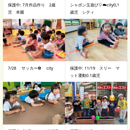
保護中: 7月作品作り 2歳
シャボン玉遊び🎈☁️city0,1
児 本園
歳児 シティ
7/28 サッカー⚽️ city
保護中: 11/19 スリー マ
ット運動0.1歳児