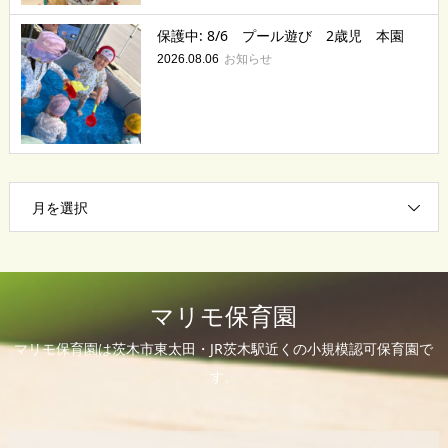
保護中: 8/6 プール遊び 2歳児 本園
お知らせ
2026.08.06
月を選択
マリモ保育園
マリモ保育園は茨木市東太田・JR茨木駅近くの小規模認可保育園で
す。