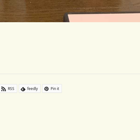
RSS
feedly
Pin it