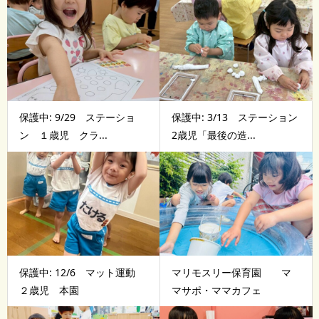
保護中: 9/29 ステーショ
保護中: 3/13 ステーション
ン １歳児 クラ...
2歳児「最後の造...
保護中: 12/6 マット運動
マリモスリー保育園 マ
２歳児 本園
マサポ・ママカフェ