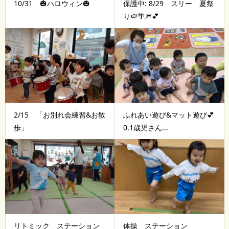
10/31 🎃ハロウィン🎃
保護中: 8/29 スリー 夏祭
り🍉🌴🎆💕
2/15 「お別れ会練習&お散
ふれあい遊び&マット遊び💕
歩」
0.1歳児さん...
リトミック ステーション
体操 ステーション