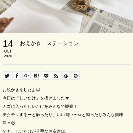
14
おえかき ステーション
OCT
2020
お絵かきをしたよ😃
今日は『しいたけ』を描きました🍄
カゴに入ったしいたけをみんなで観察！
チクチクするーと触ったり、いい匂い〜☺️と匂ったりみんな興味
津々😄
でも、しいたけが苦手なお友達は、、