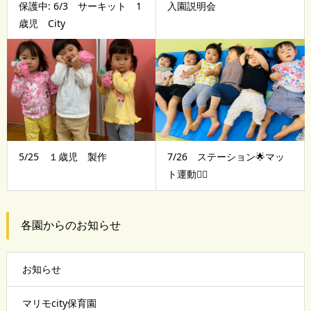
保護中: 6/3 サーキット 1
入園説明会
歳児 City
5/25 １歳児 製作
7/26 ステーション🌟マッ
ト運動🤸‍♂️
各園からのお知らせ
お知らせ
マリモcity保育園