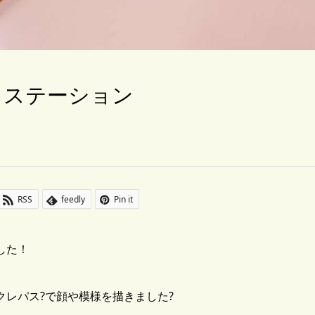
 ステーション
RSS
feedly
Pin it
した！
クレパス?で顔や模様を描きました?