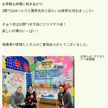
お茶碗も綺麗に焼きあがり、
2階ではゆったりと園長先生と語らいお抹茶を頂きほっこり♪
さぁー次はお餅つき大会にクリスマス会！
楽しい行事がい～ぱい！
保護者の皆様たくさんのご参加ありがとうございました。
お知らせ
,
マリモス
リー保育園