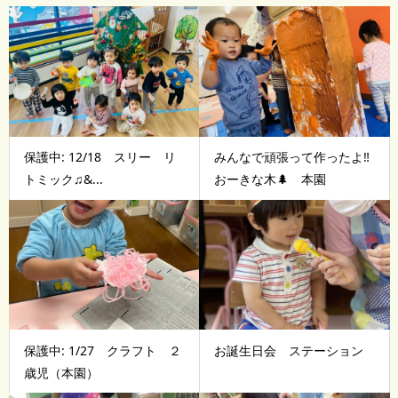
保護中: 12/18 スリー リ
みんなで頑張って作ったよ‼️
トミック♫&...
おーきな木🌲 本園
保護中: 1/27 クラフト ２
お誕生日会 ステーション
歳児（本園）