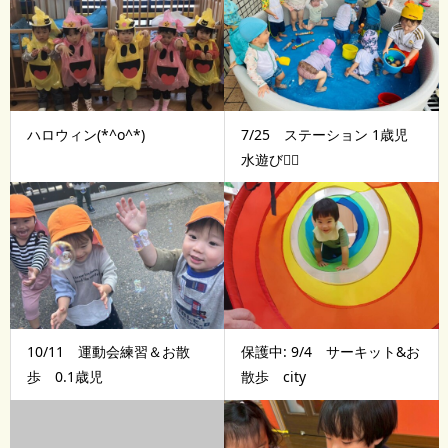
ハロウィン(*^o^*)
7/25 ステーション 1歳児
水遊び🏊‍♂️
10/11 運動会練習＆お散
保護中: 9/4 サーキット&お
歩 0.1歳児
散歩 city