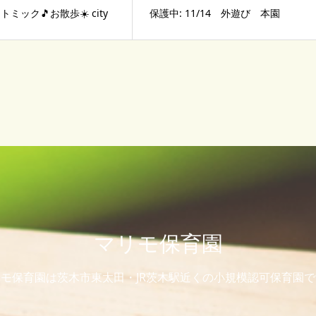
リトミック🎵お散歩☀️ city
保護中: 11/14 外遊び 本園
マリモ保育園
モ保育園は茨木市東太田・JR茨木駅近くの小規模認可保育園