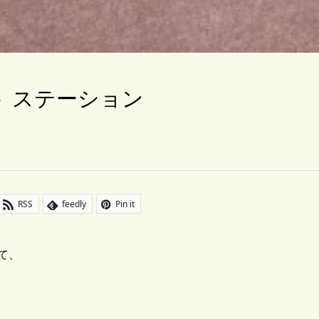
 ステーション
RSS
feedly
Pin it
て、