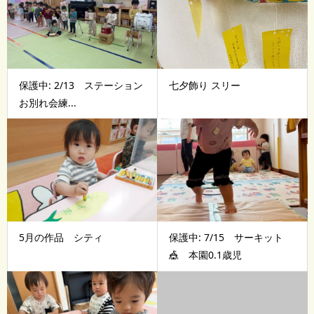
保護中: 2/13 ステーション
七夕飾り スリー
お別れ会練...
5月の作品 シティ
保護中: 7/15 サーキット
🎪 本園0.1歳児