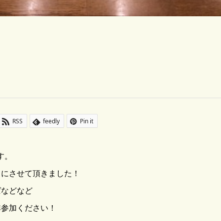
RSS
feedly
Pin it
す。
らにさせて頂きました！
ばなどなど
非参加ください！