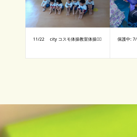
11/22 city コスモ体操教室体操🤸‍♂️
保護中: 7/